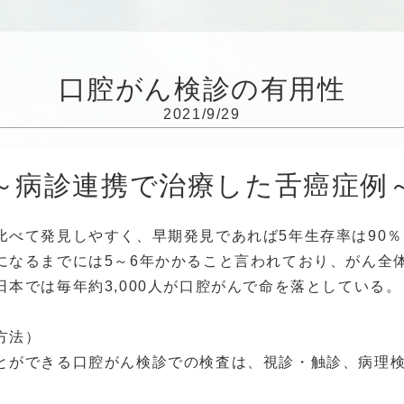
口腔がん検診の有用性
2021/9/29
～病診連携で治療した舌癌症例
比べて発見しやすく、早期発見であれば5年生存率は90
になるまでには5～6年かかること言われており、がん全体
本では毎年約3,000人が口腔がんで命を落としている。
方法）
とができる口腔がん検診での検査は、視診・触診、病理