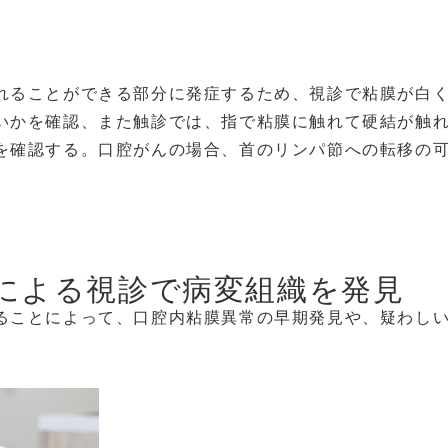
れることができる部分に発症するため、視診で粘膜が白
いかを確認、また触診では、指で粘膜に触れて硬結が触
を確認する。口腔がんの場合、首のリンパ節への転移の
による視診で病変組織を発見
ることによって、口腔内粘膜異常の早期発見や、疑わし